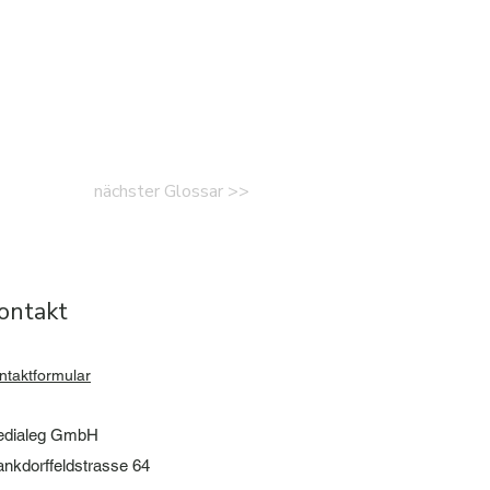
nächster Glossar >>
ontakt
ontaktformular
dialeg GmbH
nkdorffeldstrasse 64