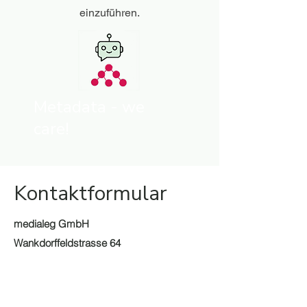
einzuführen.
Metadata - we
care!
​Kontaktformular
medialeg GmbH
Wankdorffeldstrasse 64
CH-3014 Bern
+41 (0)58 618 80 40